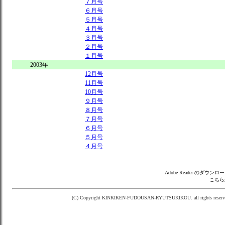
７月号
６月号
５月号
４月号
３月号
２月号
１月号
2003年
12月号
11月号
10月号
９月号
８月号
７月号
６月号
５月号
４月号
Adobe Reader のダウンロ
こちら
(C) Copyright KINKIKEN-FUDOUSAN-RYUTSUKIKOU. all rights reserv