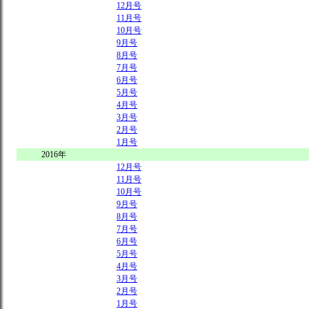
12月号
11月号
10月号
9月号
8月号
7月号
6月号
5月号
4月号
3月号
2月号
1月号
2016年
12月号
11月号
10月号
9月号
8月号
7月号
6月号
5月号
4月号
3月号
2月号
1月号