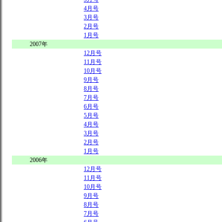
4月号
3月号
2月号
1月号
2007年
12月号
11月号
10月号
9月号
8月号
7月号
6月号
5月号
4月号
3月号
2月号
1月号
2006年
12月号
11月号
10月号
9月号
8月号
7月号