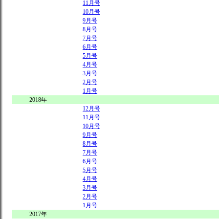
11月号
10月号
9月号
8月号
7月号
6月号
5月号
4月号
3月号
2月号
1月号
2018年
12月号
11月号
10月号
9月号
8月号
7月号
6月号
5月号
4月号
3月号
2月号
1月号
2017年