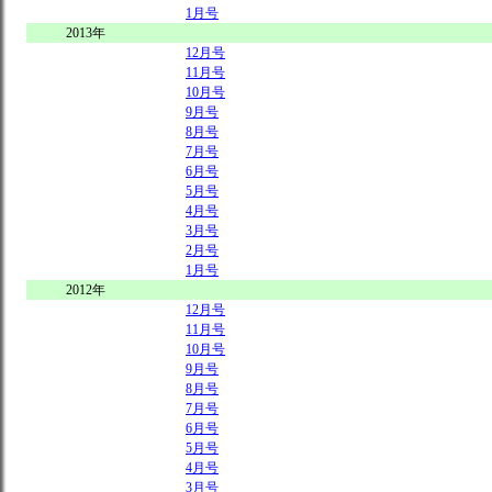
1月号
2013年
12月号
11月号
10月号
9月号
8月号
7月号
6月号
5月号
4月号
3月号
2月号
1月号
2012年
12月号
11月号
10月号
9月号
8月号
7月号
6月号
5月号
4月号
3月号